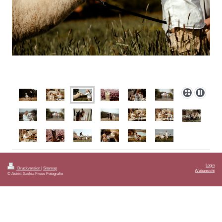
Login
Druckversion
|
Sitemap
Webansicht
© Astrid-Saskia Frees Fotografie